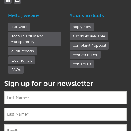
Hello, we are
Your shortcuts
our work
apply now
accountability and
subsidies available
transparency
complaint / appeal
audit reports
cost estimator
testimonials
contact us
FAQs
Sign up for our newsletter
First Name
*
Last Name
*
Email
*