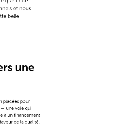
re que cette
onnels et nous
tte belle
ers une
en placées pour
S — une voie qui
rge à un financement
aveur de la qualité,