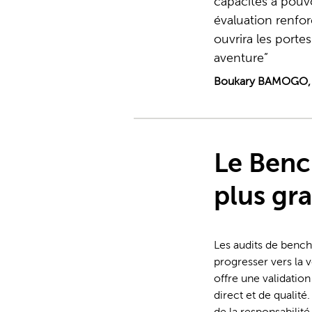
capacités à pouv
évaluation renfor
ouvrira les porte
aventure
Boukary BAMOGO, C
Le Benc
plus gr
Les audits de bench
progresser vers la 
offre une validatio
direct et de qualit
de la responsabilité