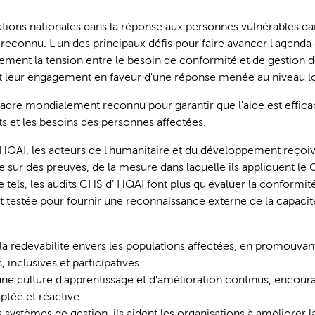
ations nationales dans la réponse aux personnes vulnérables dan
reconnu. L'un des principaux défis pour faire avancer l'agenda d
cement la tension entre le besoin de conformité et de gestion d
 et leur engagement en faveur d'une réponse menée au niveau l
adre mondialement reconnu pour garantir que l'aide est effica
ts et les besoins des personnes affectées.
 HQAI, les acteurs de l'humanitaire et du développement reçoi
 sur des preuves, de la mesure dans laquelle ils appliquent le 
e tels, les audits CHS d’ HQAI font plus qu'évaluer la conformité
t testée pour fournir une reconnaissance externe de la capacit
 la redevabilité envers les populations affectées, en promouva
 inclusives et participatives.
 une culture d'apprentissage et d'amélioration continus, encour
ptée et réactive.
es systèmes de gestion, ils aident les organisations à améliorer 