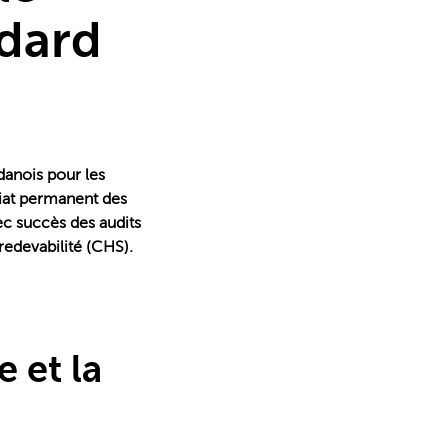
dard
danois pour les
riat permanent des
c succès des audits
redevabilité (CHS).
e et la