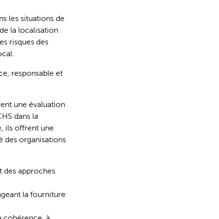
s les situations de
e la localisation
es risques des
ocal.
ce, responsable et
vent une évaluation
CHS dans la
, ils offrent une
é des organisations
nt des approches
ageant la fourniture
la cohérence, à