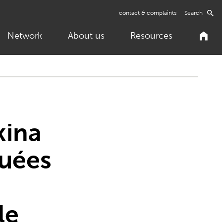
contact & complaints
Search
Network
About us
Resources
kina
luées
le