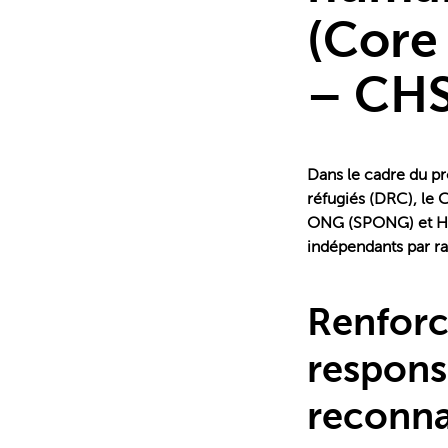
audités
(Core
– CHS
au
Dans le cadre du p
Burkina
réfugiés (DRC), le 
ONG (SPONG) et HQA
indépendants par ra
Faso
Renforce
responsa
reconna