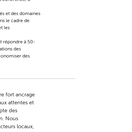
tés et des domaines
ns le cadre de
t les
t répondre à 50-
uations des
économiser des
re fort ancrage
ux attentes et
pte des
on. Nous
acteurs locaux,