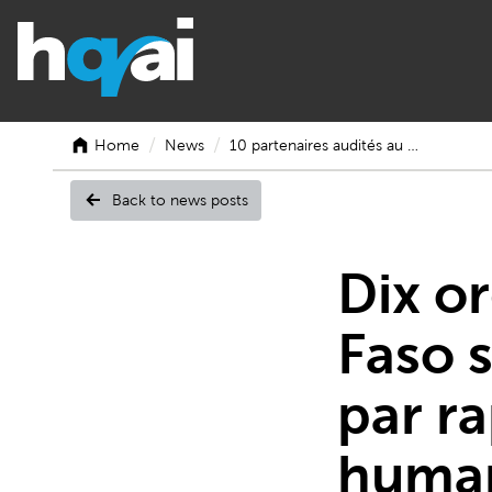
/
/
Home
News
10 partenaires audités au …
Back to news posts
10
Dix o
Faso 
partenai
par r
human