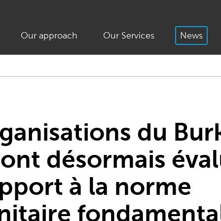
Our approach
Our Services
News
rganisations du Bur
sont désormais éva
res
apport à la norme
itaire fondamenta