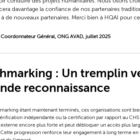
oir conduire des projets humanitaires. Nous osons croi
cera davantage la confiance de nos partenaires traditi
s à de nouveaux partenaires. Merci bien à HQAI pour ce
oordonnateur Général, ONG AVAD, juillet 2025
hmarking : Un tremplin v
ande reconnaissance
marking étant maintenant terminés, ces organisations sont bi
vérification indépendante ou la certification par rapport au CH
n externe encore plus forte et peut débloquer un accès plus la
é. Cette progression renforce leur engagement à long terme en f
 et de l'impact.