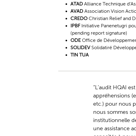
ATAD
Alliance Technique d’A
AVAD
Association Vision Act
CREDO
Christian Relief and 
IPBF
Initiative Panenetugri po
(pending report signature)
ODE
Office de Développement
SOLIDEV
Solidatiré Développe
TIN TUA
L’audit HQAI est
appréhensions (es
etc.) pour nous p
nous sommes sorti
institutionnelle 
une assistance a